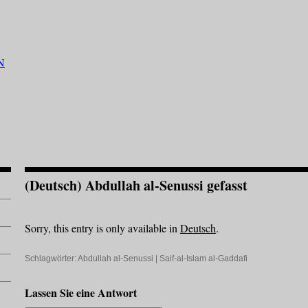
(Deutsch) Abdullah al-Senussi gefasst
Sorry, this entry is only available in
Deutsch
.
Schlagwörter:
Abdullah al-Senussi
|
Saif-al-Islam al-Gaddafi
Lassen Sie eine Antwort