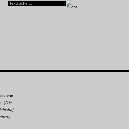
satz von
n (
Die
ichtshof
eitrag