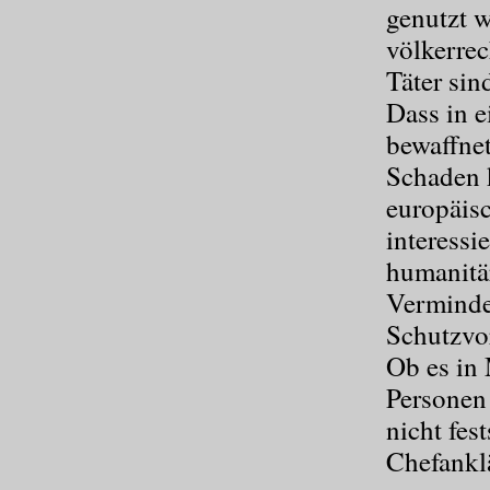
genutzt w
völkerrec
Täter sin
Dass in e
bewaffne
Schaden 
europäis
interessi
humanitär
Verminde
Schutzvor
Ob es in
Personen 
nicht fes
Chefankl