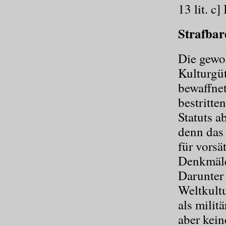
13 lit. c]
Strafba
Die gewoh
Kulturgüt
bewaffne
bestritte
Statuts a
denn das 
für vorsä
Denkmäler
Darunter
Weltkultu
als militä
aber kein