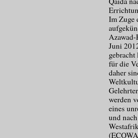
Qaida na
Errichtun
Im Zuge 
aufgekün
Azawad-B
Juni 2012
gebracht
für die V
daher si
Weltkultu
Gelehrter
werden v
eines un
und nach 
Westafri
(ECOWAS