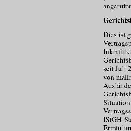
angerufen
Gerichts
Dies ist 
Vertragsp
Inkrafttr
Gerichtsb
seit Juli
von mali
Auslände
Gerichtsb
Situation
Vertragsst
IStGH-Sta
Ermittlun