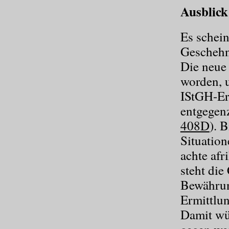
Ausblick
Es schein
Geschehn
Die neue 
worden, u
IStGH-Er
entgegen
408D
). 
Situation
achte afr
steht die
Bewährun
Ermittlun
Damit wür