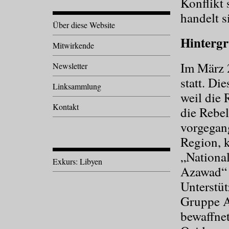
Konflikt 
handelt s
Über diese Website
Hinterg
Mitwirkende
Im März 2
Newsletter
statt. Die
Linksammlung
weil die 
Kontakt
die Rebe
vorgegang
Region, 
„Nationa
Exkurs: Libyen
Azawad“ f
Unterstü
Gruppe An
bewaffne