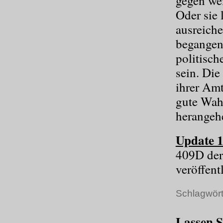
gegen wei
Oder sie 
ausreich
begangen
politisch
sein. Di
ihrer Amt
gute Wahl
herangeh
Update 1
409D der
veröffent
Schlagwört
Lassen S