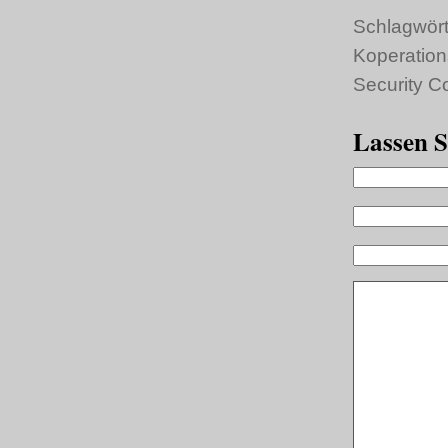
Schlagwört
Koperation
Security C
Lassen S