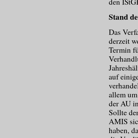
den IStGH
Stand de
Das Verf
derzeit w
Termin fü
Verhandlu
Jahreshäl
auf einig
verhandel
allem um 
der AU i
Sollte de
AMIS sic
haben, da