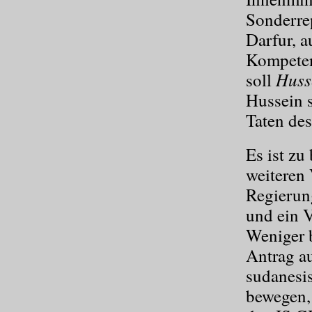
Sonderrep
Darfur, a
Kompeten
Huss
soll
Hussein s
Taten des
Es ist zu
weiteren 
Regierun
und ein V
Weniger b
Antrag au
sudanesi
bewegen