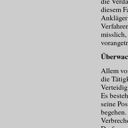
die Verdä
diesem F
Ankläger
Verfahren
misslich
voranget
Überwach
Allem vo
die Tätig
Verteidi
Es besteh
seine Pos
begehen.
Verbrech