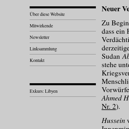
Neuer Ve
Über diese Website
Zu Begin
Mitwirkende
dass ein 
Newsletter
Verdächti
derzeitig
Linksammlung
A
Sudan
Kontakt
stehe unt
Kriegsve
Menschli
Vorwürfe
Exkurs: Libyen
Ahmed H
Nr. 2
).
Hussein
w
Innenmin