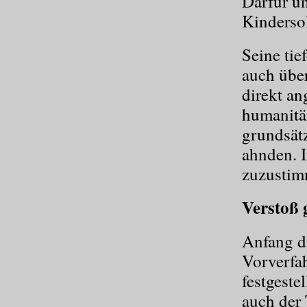
Darfur un
Kinderso
Seine tie
auch über
direkt an
humanitär
grundsätz
ahnden. I
zuzustim
Verstoß 
Anfang d
Vorverfa
festgeste
auch der 