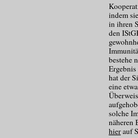
Kooperati
indem si
in ihren 
den IStGH
gewohnhe
Immunitä
bestehe n
Ergebnis 
hat der S
eine etw
Überweis
aufgehobe
solche Im
näheren 
hier
auf S